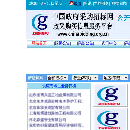
2026年8月10日星期一
|
标讯
| |
本站服务
| |
数据回顾
| |
客服
·
中国政府采购招标网
·
江西赣好网络服务有限公司
·
大连好利来食品有限公司
|
网站首页
|
|
招标公告
|
|
采购公告
|
|
资讯中心
|
|
采
·
云南捷通工程咨询有限公司
·
陕西五环胜道运动产业开发有限...
·
中山市万钧工艺品制造有限公司
·
曲阳县琳泰园林建筑雕塑有限公...
·
西藏拉萨警备区
·
北京同盛安电力工程有限公司
信息搜索
·
无锡德仕帮家具有限公司
供应商点击量排行榜
·
深圳市深晖建筑工程有限公司
·
山东省博兴县兰冶金属有限公司
·
北京名木成森古树名木养护工程...
·
北京泰双英商贸有限公司
·
上海旭博建筑装饰工程有限公司
·
河北鼎盛管业有限公司
·
深圳市好家庭体育用品连锁经营...
·
北京五岳云享遮阳科技有限公司