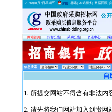
2026年8月7日星期五
|
标讯
| |
本站服务
| |
数据回顾
| |
客服
|
网站首页
|
|
招标公告
|
|
采购公告
|
|
资讯中心
|
|
采
信息搜索
自
1. 所提交网站不得含有非法
2. 请先将我们网站加入到贵