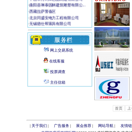
·
曲阳县琳泰园林建筑雕塑有限公...
·
西藏拉萨警备区
·
北京同盛安电力工程有限公司
·
无锡德仕帮家具有限公司
·
深圳市深晖建筑工程有限公司
·
山东省博兴县兰冶金属有限公司
·
北京名木成森古树名木养护工程...
·
北京泰双英商贸有限公司
网上交易系统
·
上海旭博建筑装饰工程有限公司
·
河北鼎盛管业有限公司
在线客服
·
深圳市好家庭体育用品连锁经营...
·
北京五岳云享遮阳科技有限公司
投票调查
·
程力专用汽车股份有限公司
主任信箱
·
吉林建宇工程咨询有限公司
·
威海方正游艇制造有限公司
·
北京浩宇天地测绘科技发展有限...
·
天津市源翔市政工程有限公司
首页
上
·
康耐视视觉检测系统(上海)有...
·
黑龙江九州通用航空有限公司
|
关于我们
|
广告服务
|
展会推荐
|
网站导航
|
友情链