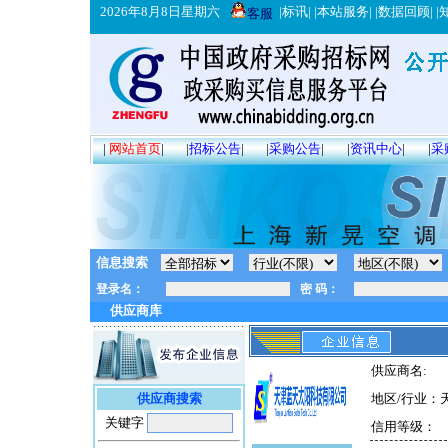
2026年8月8日星期六
|
标讯
| |
本站服务
| |
数据回顾
| |
客服
|
网站首页
|
|
招标公告
|
|
采购公告
|
|
资讯中心
|
|
采
信息搜索
供应商库
供应商名:
供应商搜索
地区/行业：
关键字
信用等级：