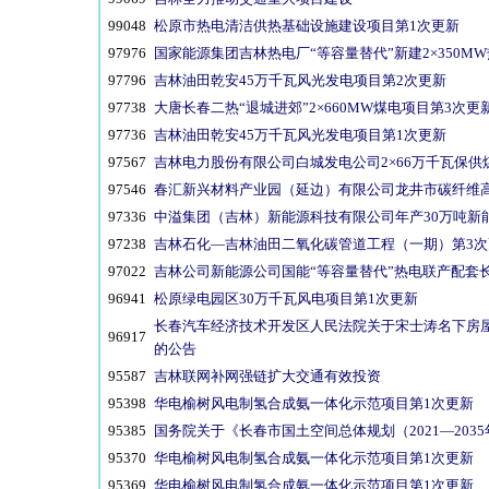
99048
松原市热电清洁供热基础设施建设项目第1次更新
97976
国家能源集团吉林热电厂“等容量替代”新建2×350M
97796
吉林油田乾安45万千瓦风光发电项目第2次更新
97738
大唐长春二热“退城进郊”2×660MW煤电项目第3次更
97736
吉林油田乾安45万千瓦风光发电项目第1次更新
97567
吉林电力股份有限公司白城发电公司2×66万千瓦保供
97546
春汇新兴材料产业园（延边）有限公司龙井市碳纤维
97336
中溢集团（吉林）新能源科技有限公司年产30万吨新
97238
吉林石化—吉林油田二氧化碳管道工程（一期）第3次
97022
吉林公司新能源公司国能“等容量替代”热电联产配套长
96941
松原绿电园区30万千瓦风电项目第1次更新
长春汽车经济技术开发区人民法院关于宋士涛名下房屋坐
96917
的公告
95587
吉林联网补网强链扩大交通有效投资
95398
华电榆树风电制氢合成氨一体化示范项目第1次更新
95385
国务院关于《长春市国土空间总体规划（2021—203
95370
华电榆树风电制氢合成氨一体化示范项目第1次更新
95369
华电榆树风电制氢合成氨一体化示范项目第1次更新