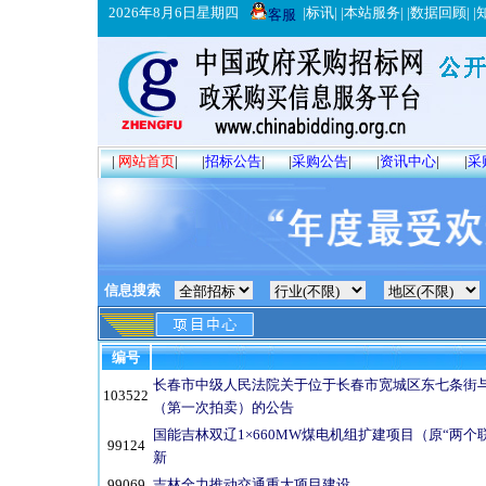
2026年8月6日星期四
|
标讯
| |
本站服务
| |
数据回顾
| |
客服
|
网站首页
|
|
招标公告
|
|
采购公告
|
|
资讯中心
|
|
采
信息搜索
编号
长春市中级人民法院关于位于长春市宽城区东七条街与黑
103522
（第一次拍卖）的公告
国能吉林双辽1×660MW煤电机组扩建项目（原“两个联
99124
新
99069
吉林全力推动交通重大项目建设