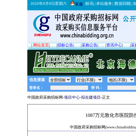
2026年8月8日星期六
|
标讯
| |
本站服务
| |
数据回顾
| |
客服
|
网站首页
|
|
招标公告
|
|
采购公告
|
|
资讯中心
|
|
采
信息搜索
中国政府采购招标网-
项目中心
-
拟在建项目
-正文
1087万元敦化市医院
中国政府采购招标网(www.chinabidding.