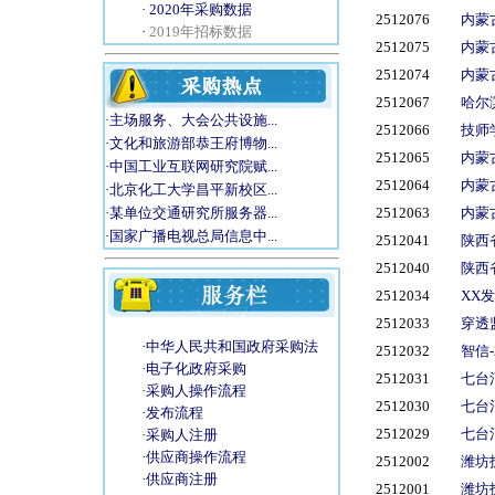
·
2020年采购数据
2512076
内蒙
·
2019年招标数据
2512075
内蒙
2512074
内蒙
2512067
哈尔
·
主场服务、大会公共设施...
2512066
技师
·
文化和旅游部恭王府博物...
2512065
内蒙
·
中国工业互联网研究院赋...
2512064
内蒙
·
北京化工大学昌平新校区...
2512063
内蒙
·
某单位交通研究所服务器...
·
国家广播电视总局信息中...
2512041
陕西
2512040
陕西
2512034
XX
2512033
穿透
·
中华人民共和国政府采购法
2512032
智信-
·
电子化政府采购
2512031
七台
·
采购人操作流程
2512030
七台
·
发布流程
2512029
七台
·
采购人注册
·
供应商操作流程
2512002
潍坊
·
供应商注册
2512001
潍坊