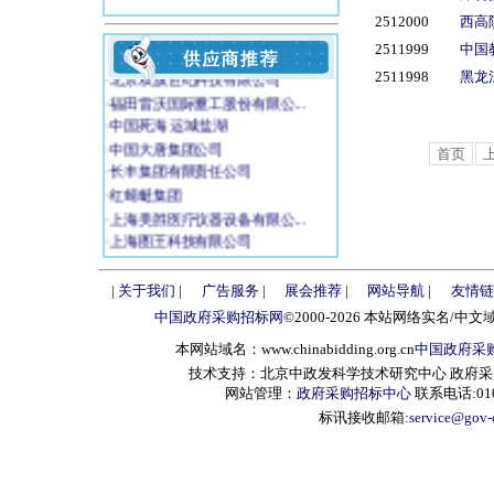
2512000
西高
·
吉林省吉能电力建设监理有限...
·
福建省惠安水工机械厂
2511999
中国
·
北京双旗世纪科技有限公司
2511998
黑龙
·
福田雷沃国际重工股份有限公...
·
中国死海 运城盐湖
·
中国大唐集团公司
首页
·
长丰集团有限责任公司
·
红蜻蜓集团
·
上海美胜医疗仪器设备有限公...
·
上海图王科技有限公司
·
冀州市禹王水利机械有限责任...
·
秦皇岛市渤海金属软管厂
|
关于我们
|
广告服务
|
展会推荐
|
网站导航
|
友情链
·
广东南粤电气有限公司
中国政府采购招标网
©2000-2026 本站网络实名/中文
·
宜兴市溢洋水工业有限公司
本网站域名：www.chinabidding.org.cn
中国政府采
·
菱大机电设备(上海)有限公...
·
法国德莱夫股份有限公司北京...
技术支持：北京中政发科学技术研究中心 政府采购信息服
网站管理：
政府采购招标中心
联系电话:010-
·
（江阴远能电力装备有限公司...
标讯接收邮箱:
service@gov-
·
南充市统一征用土地办公室
·
北京鸿源博厦电梯有限公司
·
深圳市蓝韵实业公司
·
浙江鑫高益医疗设备有限公司