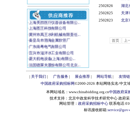
·
中国大唐集团公司
2502826
湖北
·
长丰集团有限责任公司
2502825
天津
·
红蜻蜓集团
·
上海美胜医疗仪器设备有限公...
2502823
北京
·
上海图王科技有限公司
·
冀州市禹王水利机械有限责任...
·
秦皇岛市渤海金属软管厂
首页
上
·
广东南粤电气有限公司
·
宜兴市溢洋水工业有限公司
·
菱大机电设备(上海)有限公...
·
法国德莱夫股份有限公司北京...
·
（江阴远能电力装备有限公司...
·
南充市统一征用土地办公室
|
关于我们
|
广告服务
|
展会推荐
|
网站导航
|
友情链
·
北京鸿源博厦电梯有限公司
中国政府采购招标网
©2000-2026 本站网络实名/中文
·
深圳市蓝韵实业公司
本网站域名：www.chinabidding.org.cn
中国政府采
·
浙江鑫高益医疗设备有限公司
技术支持：北京中政发科学技术研究中心 政府采购信息服
·
北京联福物流仓储设备有限公...
网站管理：
政府采购招标中心
联系电话:010-
·
烟台宏远氧业有限公司
标讯接收邮箱:
service@gov-
·
徐 州 瑞 祺 医 疗 设...
·
江苏凯泰医疗设备有限公司
·
扬州中惠集团公司
·
深圳市恩普电子技术有限公司