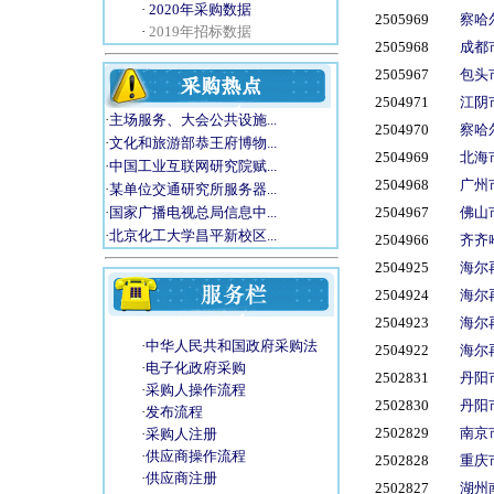
·
2020年采购数据
2505969
察哈尔
·
2019年招标数据
2505968
成都
2505967
包头
2504971
江阴
·
主场服务、大会公共设施...
2504970
察哈尔
·
文化和旅游部恭王府博物...
2504969
北海
·
中国工业互联网研究院赋...
2504968
广州
·
某单位交通研究所服务器...
2504967
佛山
·
国家广播电视总局信息中...
·
北京化工大学昌平新校区...
2504966
齐齐
2504925
海尔
2504924
海尔
2504923
海尔
·
中华人民共和国政府采购法
2504922
海尔
·
电子化政府采购
2502831
丹阳
·
吉林省吉能电力建设监理有限...
·
采购人操作流程
2502830
丹阳
·
福建省惠安水工机械厂
·
发布流程
·
北京双旗世纪科技有限公司
2502829
南京
·
采购人注册
·
福田雷沃国际重工股份有限公...
·
供应商操作流程
2502828
重庆
·
中国死海 运城盐湖
·
供应商注册
2502827
湖州