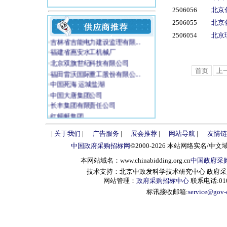
2506056
北京
2506055
北京
2506054
北京
·
吉林省吉能电力建设监理有限...
·
福建省惠安水工机械厂
·
北京双旗世纪科技有限公司
·
福田雷沃国际重工股份有限公...
首页
上
·
中国死海 运城盐湖
·
中国大唐集团公司
·
长丰集团有限责任公司
·
红蜻蜓集团
·
上海美胜医疗仪器设备有限公...
|
关于我们
|
广告服务
|
展会推荐
|
网站导航
|
友情链
·
上海图王科技有限公司
·
冀州市禹王水利机械有限责任...
中国政府采购招标网
©2000-2026 本站网络实名/中文
·
秦皇岛市渤海金属软管厂
本网站域名：www.chinabidding.org.cn
中国政府采
·
广东南粤电气有限公司
技术支持：北京中政发科学技术研究中心 政府采购信息服
·
宜兴市溢洋水工业有限公司
网站管理：
政府采购招标中心
联系电话:010-
·
菱大机电设备(上海)有限公...
标讯接收邮箱:
service@gov-
·
法国德莱夫股份有限公司北京...
·
（江阴远能电力装备有限公司...
·
南充市统一征用土地办公室