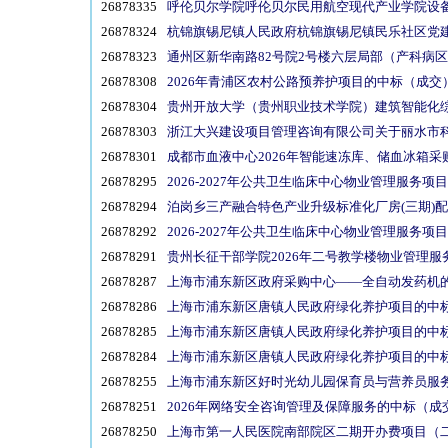
26878335
呼伦贝尔学院呼伦贝尔民用航空现代产业学院设
26878324
杭锦旗锡尼镇人民政府杭锦旗锡尼镇民乐社区党建
26878323
通州区新华南路82号院2号楼六层局部（产科病
26878308
2026年青浦区农村公路预养护项目的中标（成交
26878304
贵州开放大学（贵州职业技术学院）建筑智能化综合
26878303
浙江大兴建设项目管理咨询有限公司关于丽水市科
26878301
成都市血液中心2026年智能速冻库、储血冰箱
26878295
2026-2027年公共卫生临床中心物业管理服务项目
26878294
泊岗乡三产融合特色产业升级标准化厂房(三期)
26878292
2026-2027年公共卫生临床中心物业管理服务项目
26878291
贵州长征干部学院2026年二号教学楼物业管理服
26878287
上海市浦东新区政府采购中心——全自动发药机的中标（
26878286
上海市浦东新区唐镇人民政府绿化养护项目的中标（成交
26878285
上海市浦东新区唐镇人民政府绿化养护项目的中标（成交
26878284
上海市浦东新区唐镇人民政府绿化养护项目的中标（成交
26878255
上海市浦东新区好时光幼儿园保育员与营养员服务项目
26878251
2026年网络安全咨询管理及保障服务的中标（成交）结果
26878250
上海市第一人民医院南部院区二期开办费项目（二十四