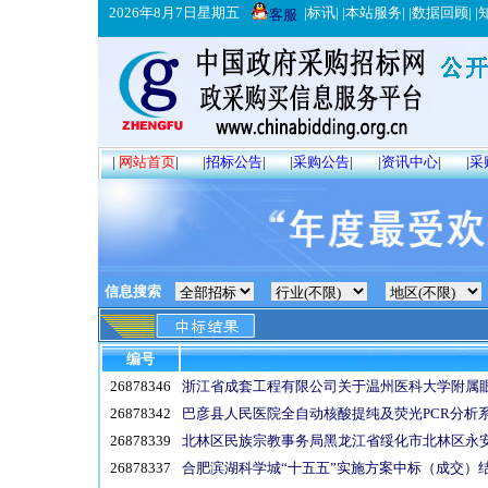
2026年8月7日星期五
|
标讯
| |
本站服务
| |
数据回顾
| |
客服
|
网站首页
|
|
招标公告
|
|
采购公告
|
|
资讯中心
|
|
采
信息搜索
编号
26878346
浙江省成套工程有限公司关于温州医科大学附属眼视
26878342
巴彦县人民医院全自动核酸提纯及荧光PCR分析系
26878339
北林区民族宗教事务局黑龙江省绥化市北林区永安
26878337
合肥滨湖科学城“十五五”实施方案中标（成交）