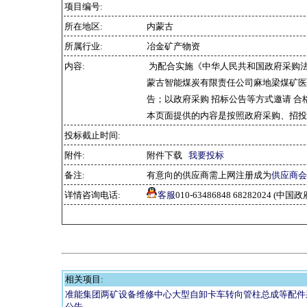
项目编号:
所在地区:
内蒙古
所属行业:
冶金矿产物资
内容:
为配合实施《中华人民共和国政府采购
蒙古智能煤炭有限责任公司麻地梁煤矿医用
告；以政府采购 招标公告等方式邀请 
本页面提供的内容是按照政府采购、招投
投标截止时间:
附件:
附件下载
我要投标
备注:
有意向的供应商需上网注册成为
供应商会
详情咨询电话:
客服
010-63486848 68282024 
相关项目:
准能集团两矿设备维修中心大型自卸卡车转向管柱总成等配件
公告