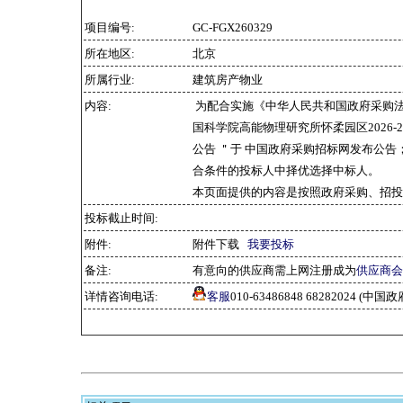
项目编号:
GC-FGX260329
所在地区:
北京
所属行业:
建筑房产物业
内容:
为配合实施《中华人民共和国政府采购
国科学院高能物理研究所怀柔园区2026
公告 ＂于 中国政府采购招标网发布公告
合条件的投标人中择优选择中标人。
本页面提供的内容是按照政府采购、招投
投标截止时间:
附件:
附件下载
我要投标
备注:
有意向的供应商需上网注册成为
供应商会
详情咨询电话:
客服
010-63486848 68282024 