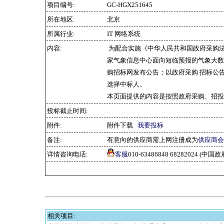
项目编号:
GC-HGX251645
所在地区:
北京
所属行业:
IT 网络系统
内容:
为配合实施《中华人民共和国政府采购
家气象信息中心面向短临预报的气象大数
购招标网发布公告；以政府采购 招标公
选择中标人。
本页面提供的内容是按照政府采购、招投
投标截止时间:
附件:
附件下载
我要投标
备注:
有意向的供应商需上网注册成为
供应商会
详情咨询电话:
客服
010-63486848 68282024 
相关项目: