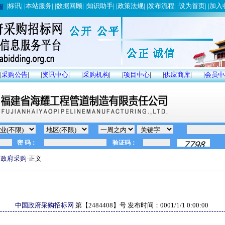
|
标讯
| |
本站服务
| |
数据回顾
| |
知识助手
| |
政策法规
| |
发布流程
| |
设为首页
| |
加入
服
|
采购公告
|
|
资讯中心
|
|
采购机构
|
|
项目中心
|
|
供应商库
|
|
会员中
-
政府采购
-正文
中国政府采购招标网
第【
2484408
】号 发布时间：
0001/1/1 0:00:00