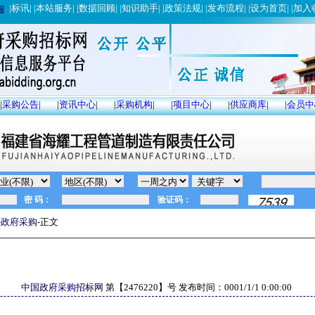
|
标讯
| |
本站服务
| |
数据回顾
| |
知识助手
| |
政策法规
| |
发布流程
| |
设为首页
| |
加入
服
|
采购公告
|
|
资讯中心
|
|
采购机构
|
|
项目中心
|
|
供应商库
|
|
会员中
-
政府采购
-正文
中国政府采购招标网
第【
2476220
】号 发布时间：
0001/1/1 0:00:00