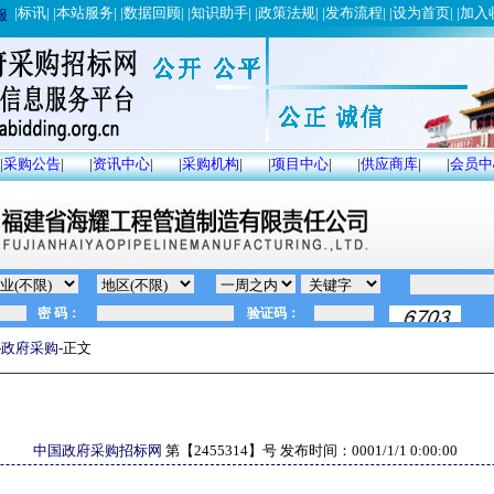
|
标讯
| |
本站服务
| |
数据回顾
| |
知识助手
| |
政策法规
| |
发布流程
| |
设为首页
| |
加入
服
|
采购公告
|
|
资讯中心
|
|
采购机构
|
|
项目中心
|
|
供应商库
|
|
会员中
-
政府采购
-正文
中国政府采购招标网
第【
2455314
】号 发布时间：
0001/1/1 0:00:00