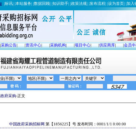
|
标讯
| |
本站服务
| |
数据回顾
| |
知识助手
| |
政策法规
| |
发布流程
| |
设为首页
| |
加入
服
|
采购公告
|
|
资讯中心
|
|
采购机构
|
|
项目中心
|
|
供应商库
|
|
会员中
-
政府采购
-正文
中国政府采购招标网
第【
1856225
】号 发布时间：
0001/1/1 0:00:00