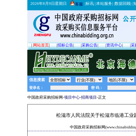
2026年8月9日星期日
|
标讯
| |
本站服务
| |
数据回顾
| |
客服
|
网站首页
|
|
招标公告
|
|
采购公告
|
|
资讯中心
|
|
采
信息搜索
中国政府采购招标网-
项目中心
-
招商项目
-正文
松滋市人民法院关于松滋市临港工业园
中国政府采购招标网(www.chinabidding.