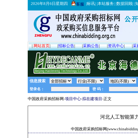
2026年8月6日星期四
|
标讯
| |
本站服务
| |
数据回顾
| |
客服
|
网站首页
|
|
招标公告
|
|
采购公告
|
|
资讯中心
|
|
采
信息搜索
中国政府采购招标网-
项目中心
-
拟在建项目
-正文
河北人工智能算
中国政府采购招标网(www.chinabidding.