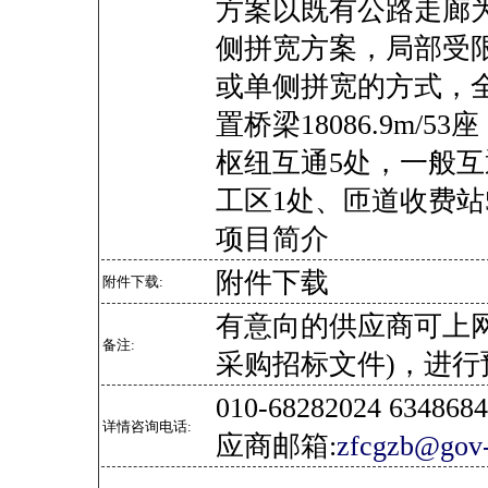
方案以既有公路走廊
侧拼宽方案，局部受
或单侧拼宽的方式，全
置桥梁18086.9m/5
枢纽互通5处，一般互
工区1处、匝道收费站
项目简介
附件下载
附件下载:
有意向的供应商可上
备注:
采购招标文件)，进行
010-68282024 634
详情咨询电话:
应商邮箱:
zfcgzb@gov-