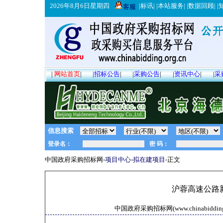
2026年8月6日星期四
|
标讯
| |
本站服务
| |
数据回顾
| |
客服
|
网站首页
|
|
招标公告
|
|
采购公告
|
|
资讯中心
|
|
采
信息搜索
中国政府采购招标网-
项目中心
-
拟在建项目
-正文
沪蓉高速公路
中国政府采购招标网(www.chinabidding.