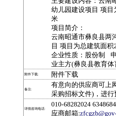
主要建设内容：云南
幼儿园建设项目 项目为
米
项目简介：
云南昭通市彝良县两
目 项目为总建筑面积26
企业性质：股份制 
业主方(彝良县教育
附件下载
附件下载:
有意向的供应商可上
备注:
采购招标文件)，进行
010-68282024 634
详情咨询电话:
应商邮箱:
zfcgzb@gov-