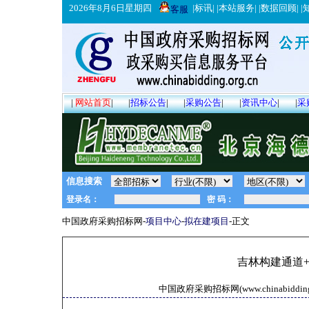
2026年8月6日星期四
|
标讯
| |
本站服务
| |
数据回顾
| |
客服
|
网站首页
|
|
招标公告
|
|
采购公告
|
|
资讯中心
|
|
采
信息搜索
中国政府采购招标网-
项目中心
-
拟在建项目
-正文
吉林构建通道
中国政府采购招标网(www.chinabidding.