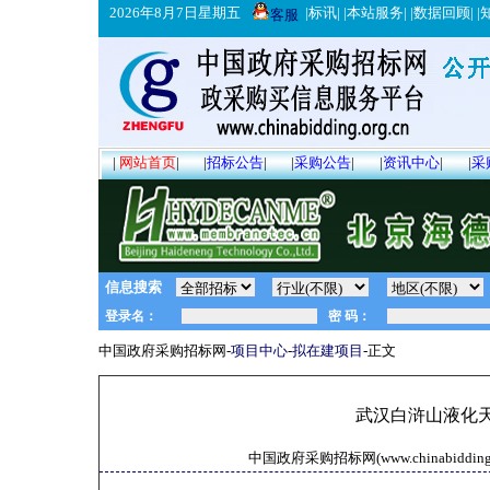
2026年8月7日星期五
|
标讯
| |
本站服务
| |
数据回顾
| |
客服
|
网站首页
|
|
招标公告
|
|
采购公告
|
|
资讯中心
|
|
采
信息搜索
中国政府采购招标网-
项目中心
-
拟在建项目
-正文
武汉白浒山液化
中国政府采购招标网(www.chinabidding.