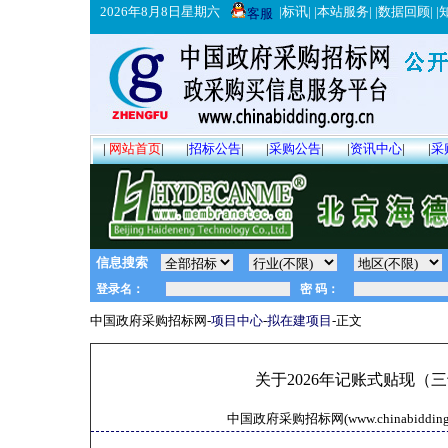
2026年8月8日星期六
|
标讯
| |
本站服务
| |
数据回顾
| |
客服
|
网站首页
|
|
招标公告
|
|
采购公告
|
|
资讯中心
|
|
采
信息搜索
中国政府采购招标网-
项目中心
-
拟在建项目
-正文
关于2026年记账式贴现（
中国政府采购招标网(www.chinabidding.