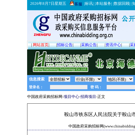
2026年8月7日星期五
|
标讯
| |
本站服务
| |
数据回顾
| |
客服
|
网站首页
|
|
招标公告
|
|
采购公告
|
|
资讯中心
|
|
采
信息搜索
中国政府采购招标网-
项目中心
-
招商项目
-正文
鞍山市铁东区人民法院关于鞍山市
中国政府采购招标网(www.chinabidding.