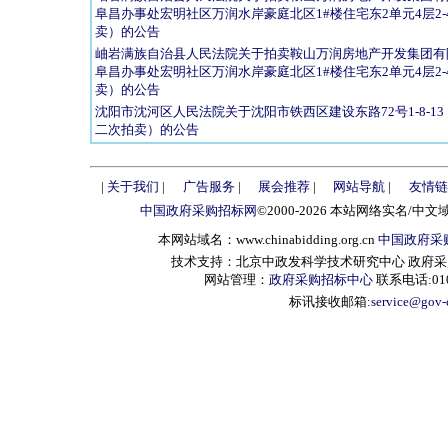
阜昌办事处宏明社区万润水岸豪庭北区1#楼住宅东2单元4层2-4
卖）的公告
岫岩满族自治县人民法院关于拍卖鞍山万润房地产开发集团有
阜昌办事处宏明社区万润水岸豪庭北区1#楼住宅东2单元4层2-40
卖）的公告
沈阳市沈河区人民法院关于沈阳市铁西区建设东路72号1-8-13
二次拍卖）的公告
|
关于我们
|
广告服务
|
展会推荐
|
网站导航
|
友情链
中国政府采购招标网
©2000-2026 本站网络实名/中文
本网站域名：www.chinabidding.org.cn
中国政府采
技术支持：北京中政发科学技术研究中心 政府采购信息服
网站管理：
政府采购招标中心
联系电话:010-
标讯接收邮箱:
service@gov-