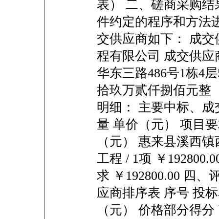
表） 二、磋商采购结
件约定的程序和方法
交供应商如下： 成
程有限公司 成交供
华东三路486号1栋4
拾玖万贰仟捌佰元整（￥1
明细： 主要中标、成
量 单价（元） 项目
（元） 惠来县溪西
工程 / 1项 ￥19280
求 ￥192800.00
应商排序表 序号 投
（元） 价格部分得分