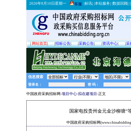
2026年8月10日星期一
|
标讯
| |
本站服务
| |
数据回顾
| |
客服
|
网站首页
|
|
招标公告
|
|
采购公告
|
|
资讯中心
|
|
采
信息搜索
中国政府采购招标网-
项目中心
-
拟在建项目
-正文
国家电投贵州金元金沙柳塘“等容
中国政府采购招标网(www.chinabidding.