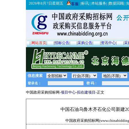
2026年8月7日星期五
|
标讯
| |
本站服务
| |
数据回顾
| |
客服
|
网站首页
|
|
招标公告
|
|
采购公告
|
|
资讯中心
|
|
采
信息搜索
中国政府采购招标网-
项目中心
-
拟在建项目
-正文
中国石油乌鲁木齐石化公司新建20
中国政府采购招标网(www.chinabidding.