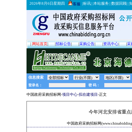
2026年8月6日星期四
|
标讯
| |
本站服务
| |
数据回顾
| |
客服
|
网站首页
|
|
招标公告
|
|
采购公告
|
|
资讯中心
|
|
采
信息搜索
中国政府采购招标网-
项目中心
-
拟在建项目
-正文
今年河北安排省重点建
中国政府采购招标网(www.chinabidding.