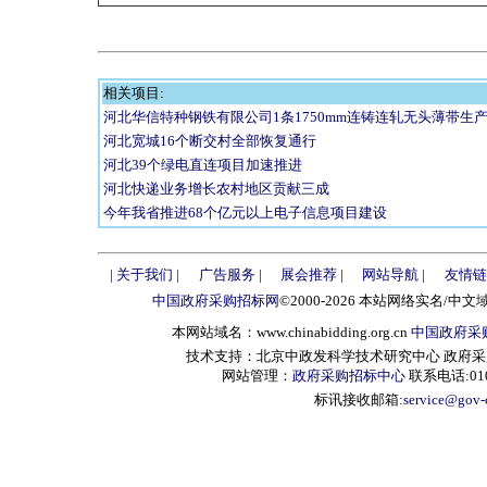
相关项目:
河北华信特种钢铁有限公司1条1750mm连铸连轧无头薄带生
河北宽城16个断交村全部恢复通行
河北39个绿电直连项目加速推进
河北快递业务增长农村地区贡献三成
今年我省推进68个亿元以上电子信息项目建设
|
关于我们
|
广告服务
|
展会推荐
|
网站导航
|
友情链
中国政府采购招标网
©2000-2026 本站网络实名/中文
本网站域名：www.chinabidding.org.cn
中国政府采
技术支持：北京中政发科学技术研究中心 政府采购信息服
网站管理：
政府采购招标中心
联系电话:010-
标讯接收邮箱:
service@gov-