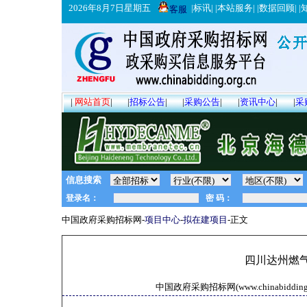
2026年8月7日星期五
|
标讯
| |
本站服务
| |
数据回顾
| |
客服
|
网站首页
|
|
招标公告
|
|
采购公告
|
|
资讯中心
|
|
采
信息搜索
中国政府采购招标网-
项目中心
-
拟在建项目
-正文
四川达州燃
中国政府采购招标网(www.chinabidding.