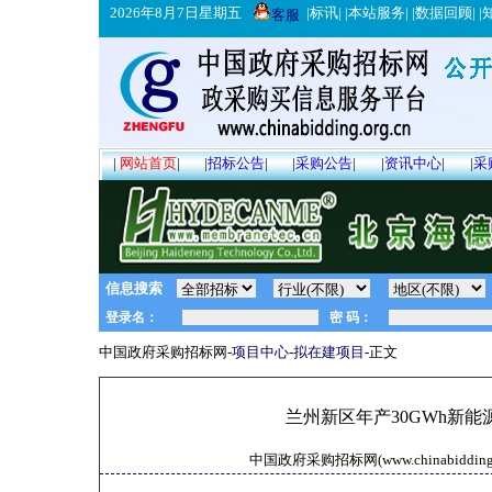
2026年8月7日星期五
|
标讯
| |
本站服务
| |
数据回顾
| |
客服
|
网站首页
|
|
招标公告
|
|
采购公告
|
|
资讯中心
|
|
采
信息搜索
中国政府采购招标网-
项目中心
-
拟在建项目
-正文
兰州新区年产30GWh新
中国政府采购招标网(www.chinabidding.