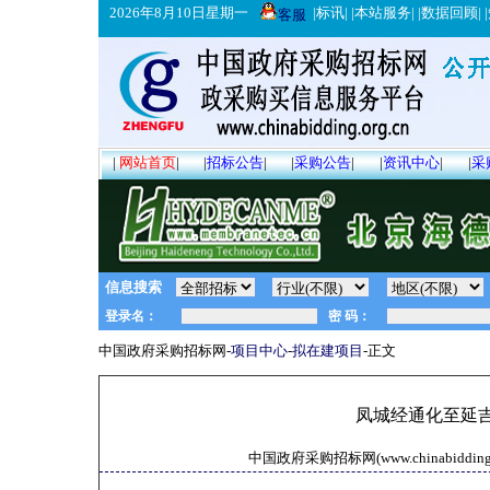
2026年8月10日星期一
|
标讯
| |
本站服务
| |
数据回顾
| |
客服
|
网站首页
|
|
招标公告
|
|
采购公告
|
|
资讯中心
|
|
采
信息搜索
中国政府采购招标网-
项目中心
-
拟在建项目
-正文
凤城经通化至延
中国政府采购招标网(www.chinabidding.