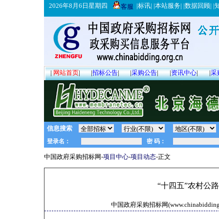
2026年8月6日星期四
|
标讯
| |
本站服务
| |
数据回顾
| |
客服
|
网站首页
|
|
招标公告
|
|
采购公告
|
|
资讯中心
|
|
采
信息搜索
中国政府采购招标网-
项目中心
-
项目动态
-正文
“十四五”农村公
中国政府采购招标网(www.chinabidding.