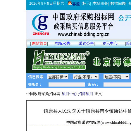
2026年8月8日星期六
|
标讯
| |
本站服务
| |
数据回顾
| |
客服
|
网站首页
|
|
招标公告
|
|
采购公告
|
|
资讯中心
|
|
采
信息搜索
中国政府采购招标网-
项目中心
-
招商项目
-正文
镇康县人民法院关于镇康县南伞镇康达中缅商
中国政府采购招标网(www.chinabidding.