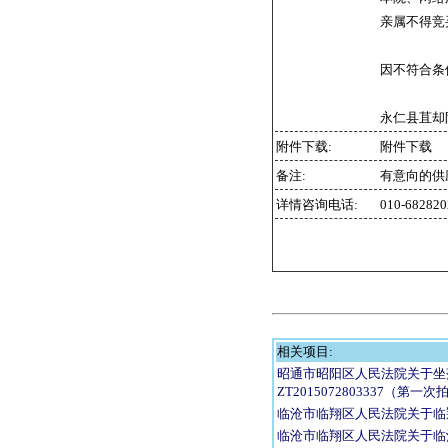
亲属不得竞
因不符合条
永仁县苴却阳
附件下载:
附件下载
备注:
有意向的供
详情咨询电话:
010-6828
相关项目:
昭通市昭阳区人民法院关于坐
ZT2015072803337（第一
临沧市临翔区人民法院关于临
临沧市临翔区人民法院关于临