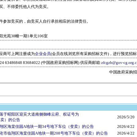
买、不得委托他人代为竞买。
件参加竞买的，由竞买人自行承担相应的法律责任。
光苑38幢一期1单元106室
应商可上网注册成为
企业会员
(会员在线浏览所有采购招标文件)，进行预览招
2024 63486848 83684022 (中国政府采购招标网) 供应商邮箱:
zfcgzb@gov-cg.org.c
中国政府采购招标网(w
落于昭阳区迎宾大道南侧御峰云府、权证号为
2026/5/20
次拍卖）的公告
翔区海棠佳园A地块一期34号地下车位（变卖）的公告
2026/4/22
沧市临翔区海棠佳园A地块一期208号地下车位（变卖）的公告
2026/4/22