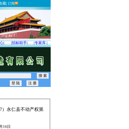
收藏
|
订阅
心
|
|
招标助手
|
|
专家库
|
17）永仁县不动产权第
7月16日