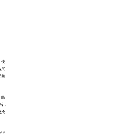
、使
后买
果自
全民
后，
委托
的近