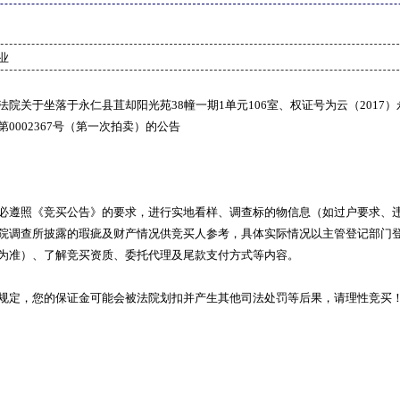
业
法院关于坐落于永仁县苴却阳光苑38幢一期1单元106室、权证号为云（2017）
0002367号（第一次拍卖）的公告
必遵照《竞买公告》的要求，进行实地看样、调查标的物信息（如过户要求、
院调查所披露的瑕疵及财产情况供竞买人参考，具体实际情况以主管登记部门
为准）、了解竞买资质、委托代理及尾款支付方式等内容。
规定，您的保证金可能会被法院划扣并产生其他司法处罚等后果，请理性竞买