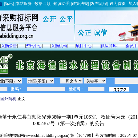
|
标讯
| |
本站服务
| |
数据回顾
| |
知识助手
| |
政策法规
| |
发布流程
| |
设为首页
| |
加入
服
|
采购公告
|
|
资讯中心
|
|
采购机构
|
|
项目中心
|
|
供应商库
|
|
会员中
-
国外商机
-正文
落于永仁县苴却阳光苑38幢一期1单元106室、权证号为云（20
0002367号（第一次拍卖）的公告
采购招标网(www.chinabidding.org.cn) 第【
104790
】号 发布时间：
2025年0