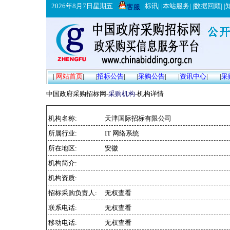
2026年8月7日星期五
|
标讯
| |
本站服务
| |
数据回顾
| |
客服
|
网站首页
|
|
招标公告
|
|
采购公告
|
|
资讯中心
|
|
采
中国政府采购招标网-
采购机构
-机构详情
机构名称:
天津国际招标有限公司
所属行业:
IT 网络系统
所在地区:
安徽
机构简介:
机构资质:
招标采购负责人:
无权查看
联系电话:
无权查看
移动电话:
无权查看