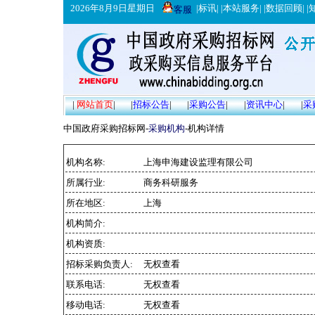
2026年8月9日星期日
|
标讯
| |
本站服务
| |
数据回顾
| |
客服
|
网站首页
|
|
招标公告
|
|
采购公告
|
|
资讯中心
|
|
采
中国政府采购招标网-
采购机构
-机构详情
机构名称:
上海申海建设监理有限公司
所属行业:
商务科研服务
所在地区:
上海
机构简介:
机构资质:
招标采购负责人:
无权查看
联系电话:
无权查看
移动电话:
无权查看