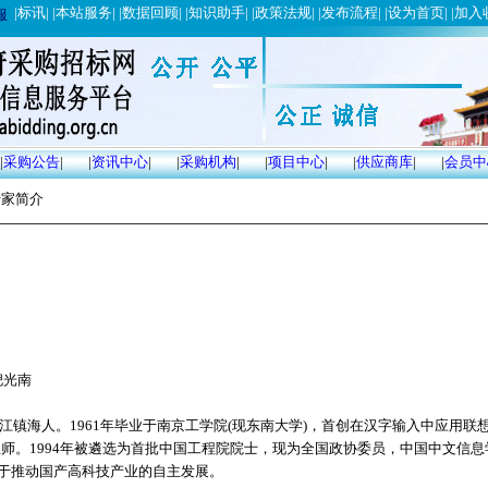
|
标讯
| |
本站服务
| |
数据回顾
| |
知识助手
| |
政策法规
| |
发布流程
| |
设为首页
| |
加入
服
|
采购公告
|
|
资讯中心
|
|
采购机构
|
|
项目中心
|
|
供应商库
|
|
会员中
专家简介
倪光南
浙江镇海人。1961年毕业于南京工学院(现东南大学)，首创在汉字输入中应用联
程师。1994年被遴选为首批中国工程院院士，现为全国政协委员，中国中文信
于推动国产高科技产业的自主发展。