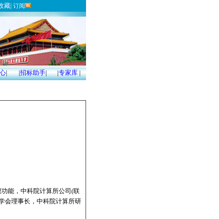
收藏
|
订阅
心
|
|
招标助手
|
|
专家库
|
想功能，中科院计算所公司(联
息学会理事长，中科院计算所研