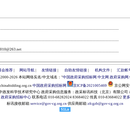
10@263.net
展会推荐
|
网站导航
|
友情链接
|
自助友情链接
|
机构文件
|
汇款帐
©2000-2026 本站网络实名/中文域名："
中国政府采购招标网.中文网
政府采购网
abidding.org.cn
中国政府采购招标网
京ICP备2021005469
京公网安备1
发科学技术研究中心 政府采购信息服务：政采标讯科技（北京）有限公司 All right
：
政府采购招标中心
联系电话:010-68282024 83684022 传真:010-83684022
更多
标讯接收邮箱:
service@gov-cg.org.cn
供应商邮箱:
zfcgzb@gov-cg.org.cn
51La