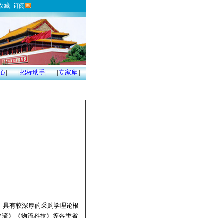
收藏
|
订阅
心
|
|
招标助手
|
|
专家库
|
，具有较深厚的采购学理论根
物流》《物流科技》等各类省