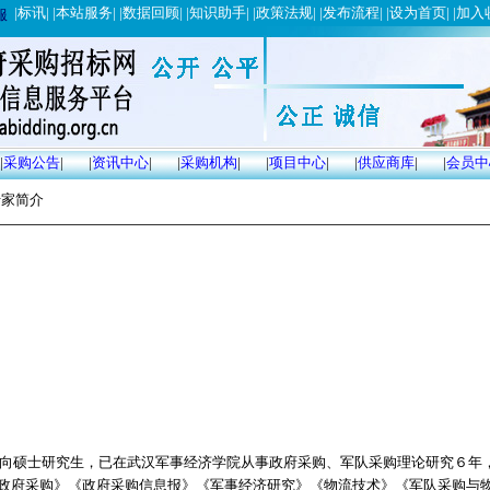
|
标讯
| |
本站服务
| |
数据回顾
| |
知识助手
| |
政策法规
| |
发布流程
| |
设为首页
| |
加入
服
|
采购公告
|
|
资讯中心
|
|
采购机构
|
|
项目中心
|
|
供应商库
|
|
会员中
专家简介
向硕士研究生，已在武汉军事经济学院从事政府采购、军队采购理论研究６年
政府采购》《政府采购信息报》《军事经济研究》《物流技术》《军队采购与