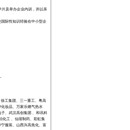
学片及举办企业内训，并以亲
使国际性知识经验在中小型企
等。
、徐工集团、三一重工、粤高
婷化妆品、万家乐燃气热水
子、武汉高创集团 、和讯科
珀化工 、仙琚制药、彩虹集
华宁服装、山西兴高焦化、富