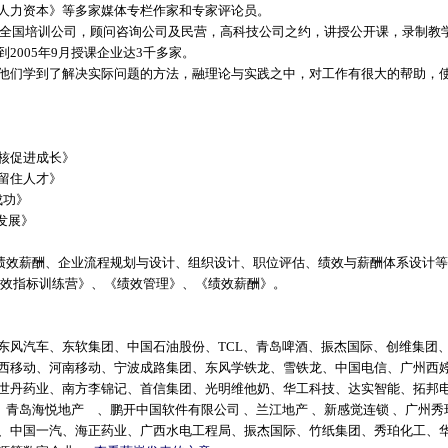
人力资本》等多家媒体专栏作家和专家评论员。
全国培训公司，顾问咨询公司及民营，高科技公司之约，讲授公开课，录制教
2005年9月授课企业达3千多家。
他们学到了解决实际问题的方法，融理论与实践之中，对工作有很大的帮助，
核促进成长》
留住人才》
成功》
发展》
绩效薪酬、企业流程规划与设计、组织设计、职位评估、绩效与薪酬体系设计
键绩效指标训练营》、《绩效管理》、《绩效薪酬》。
汽车、东软集团、中国石油股份、TCL、青岛啤酒、振杰国际、创维集团
西移动、河南移动、宁波成路集团、东风学铁龙、雪铁龙、中国电信、广州西
世丹药业、南方李锦记、首信集团、光明维他奶、华工科技、达实智能、拓邦电
 、青岛海悦地产 、鹏开中国软件有限公司 、兰江地产 、新感觉连锁 、广州秀
、中国一汽、海正药业、广西水电工程局、振杰国际、竹纸集团、秀珀化工、