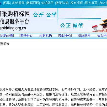
|
标讯
| |
本站服务
| |
数据回顾
| |
知识助手
| |
政策法规
| |
发布流程
| |
设为首页
| |
加入
服
|
采购公告
|
|
资讯中心
|
|
采购机构
|
|
项目中心
|
|
供应商库
|
|
会员中
专家简介
深顾问师。权威人力资源绩效管理实战专家。四年海外学习、工作经验。三年
造，特别在绩效与薪酬体系设计、组织与流程设计、规范化管理等方面已有很
修企业管理，系统地学习了日本的管理思想和方法。在管理咨询服务中，常常
而解。曾为大型企业集团、上市公司、连锁业集团、高科技公司等多个行业的