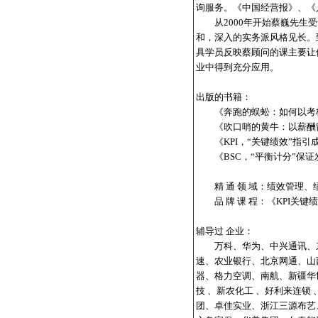
询服务。《中国经营报》、《
从2000年开始蔡巍先生受
和，深入的实务派风格见长。到
具学员反映蔡顾问的课主要让
业中得到充分应用。
出版的书籍：
《奔跑的蜈蚣：如何以考
《吹口哨的黄牛：以薪酬
《KPI，“关键绩效”指引
《BSC，“平衡计分”保证
精 通 领 域：绩效管理、
品 牌 课 程：《KPI关
辅导过 企业：
万科、华为、中兴通讯、东风
速、农业银行、北京网通、山
器、格力空调、南航、新疆华
技 、新农化工 、好利来连锁
团、卓佳实业、浙江三源布艺