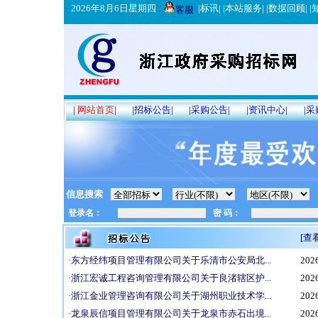
2026年8月6日星期四
|
标讯
| |
本站服务
| |
数据回顾
| |
客服
|
网站首页
|
|
招标公告
|
|
采购公告
|
|
资讯中心
|
|
采
信息搜索
[查
·
东方经纬项目管理有限公司关于乐清市公安局北...
2026
·
浙江宏诚工程咨询管理有限公司关于良渚辖区护...
2026
·
浙江金业管理咨询有限公司关于湖州职业技术学...
2026
·
龙泉辰信项目管理有限公司关于龙泉市赤石出境...
2026