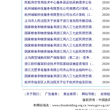
·
民航局空管局技术中心服务器反拍采购需求公告
2026/
·
杭州城银科技服务有限责任公司便携式计算机（...
2026/
·
杭州城银科技服务有限责任公司台式计算机（2...
2026/
·
义乌市人民法院关于坐落于浙江省东阳市横店镇...
2026/
·
国家粮食和物资储备局浙江局八三七处民用空调...
2026/
·
国家粮食和物资储备局浙江局八三七处民用空调...
2026/
·
国家粮食和物资储备局浙江局八三七处民用空调...
2026/
·
国家粮食和物资储备局浙江局八三七处民用空调...
2026/
·
国家粮食和物资储备局浙江局八三七处民用空调...
2026/
·
义乌商贸城购买财产保险项目（第二次）-竞争...
2026/
·
浙江纺织服装职业技术学院基础设施提质项目（...
2026/
·
浙江元墅养老服务有限公司舟山市社会福利中心...
2026/
·
国家粮食和物资储备局浙江局八三七处民用空调...
2026/
·
杭州市临安区人民法院关于位于杭州市临安区锦...
2026/
|
关于我们
|
广告服务
|
展会推荐
|
网站导航
|
友情链
版权所有：中国政府采购招
本网站域名：www.chinabidding.org.cn /www.gov-cg.cn/w