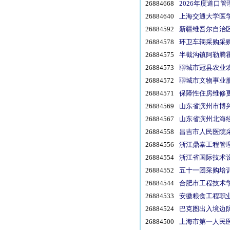
26884668
2026年度道口
26884640
上海交通大学医学
26884592
新疆维吾尔自治
26884578
环卫车辆采购采
26884575
半截沟镇阿勒腾
26884573
聊城市冠县农业
26884572
聊城市文物事业
26884571
保障性住房维修
26884569
山东省滨州市博兴
26884567
山东省滨州北海
26884558
昌吉市人民医院
26884556
浙江鼎泰工程管理
26884554
浙江省国际技术设
26884552
五十一团采购培
26884544
合肥市工程技术学校
26884533
安徽粮食工程职
26884524
巴克图出入境边防
26884500
上海市第一人民