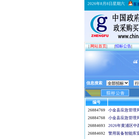
2026年8月8日星期六
客
|
网站首页
|
|
招标公告
|
信息搜索
编号
26884769
小金县应急管理
26884768
小金县应急管理
26884693
2026年黄浦区
26884692
警用装备智能库室柜的