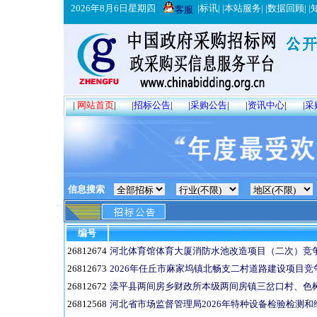
2026年8月6日星期四
|
标讯
| |
本站服务
| |
数据回顾
| |
客服
|
网站首页
|
|
招标公告
|
|
采购公告
|
|
资讯中心
|
|
采
信息搜索
编号
26812674
河北体育馆体育大厦消防水池改造项目（二次）竞
26812673
2026年任丘市麻家坞镇北畅支二村道路建设项目竞
26812672
滦平县两间房乡财政所本级两间房镇三岔口村、色
26812568
河北省市场监督管理局2026年特种设备检验检测