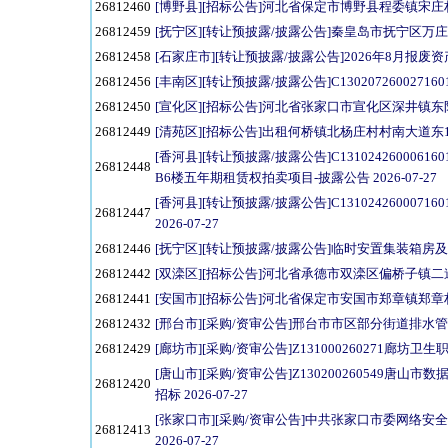
26812460
[博野县][招标公告]河北省保定市博野县程委镇宋庄村农
26812459
[抚宁区][转让预披露/披露公告]秦皇岛市抚宁区万庄文
26812458
[石家庄市][转让预披露/披露公告]2026年8月报废资产
26812456
[丰南区][转让预披露/披露公告]C130207260027160
26812450
[宣化区][招标公告]河北省张家口市宣化区深井镇东阳城
26812449
[清苑区][招标公告]出租何桥镇北杨庄村村南大道东15亩
[香河县][转让预披露/披露公告]C1310242600
26812448
B6楼五年期租赁权拍卖项目-披露公告 2026-07-27
[香河县][转让预披露/披露公告]C131024260
26812447
2026-07-27
26812446
[抚宁区][转让预披露/披露公告]临时安置集装箱房及配套
26812442
[双滦区][招标公告]河北省承德市双滦区偏桥子镇二道沟
26812441
[安国市][招标公告]河北省保定市安国市郑章镇郑章村
26812432
[邢台市][采购/资审公告]邢台市市区部分街道排水管网
26812429
[廊坊市][采购/资审公告]Z131000260271廊坊卫
[唐山市][采购/资审公告]Z13020026054
26812420
招标 2026-07-27
[张家口市][采购/资审公告]中共张家口市委网络
26812413
2026-07-27