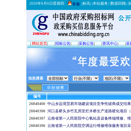
2026年8月6日星期四
|
标讯
| |
本站服务
| |
数据回顾
| |
客服
|
网站首页
|
|
招标公告
|
|
采购公告
|
|
资讯中心
|
|
采
信息搜索
编号
26840400
中山乡边境贸易市场建设项目竞争性磋商成交结果
26840398
河口县桥头乡竹瓦房至烂木桥生产道路硬化项目（
26840397
云南省第一人民医院中心氧站及设备终端维修、维
26840396
云南省第一人民医院空调运行维修维保服务项目采