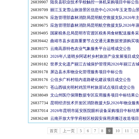
26839907
陆良县职业技术学校触控一体机采购项目中标公告
26839709
丽江玉龙雪山旅游景区信息中心2026年玉龙雪山
26839676
应急管理部森林消防局昆明航空救援支队2026
26839675
应急管理部森林消防局昆明航空救援支队2026年
26839495
国家税务总局昆明市官渡区税务局食材配送服务采购
26839442
曲靖市县乡道路重要节点交通元素数据资源购买项
26839375
云南高原特色农业气象服务平台运维成交公告
26839183
2026年八道哨乡阿诺村乡村旅游产业发展项目成
26839182
世界文化遗产丽江古城保护管理局2026年丽江古
26839178
屏边县水库物业化管理服务项目中标公告
26839176
公信乡广科村组内道路硬化建设项目成交公告
26839071
苍山西镇光明村鸡茨坪村旅居试点项目成交公告
26838049
文山州医疗保障数据专区应用服务项目中标结果公
26837734
昆明经济技术开发区消防救援大队2026年物业服
26837014
2026年昆明市延安医院眼科设备采购项目中标结
26836248
云南开放大学学府校区校园安保用房搬迁改造项目
首页
上一页
5
6
7
8
9
10
11
12