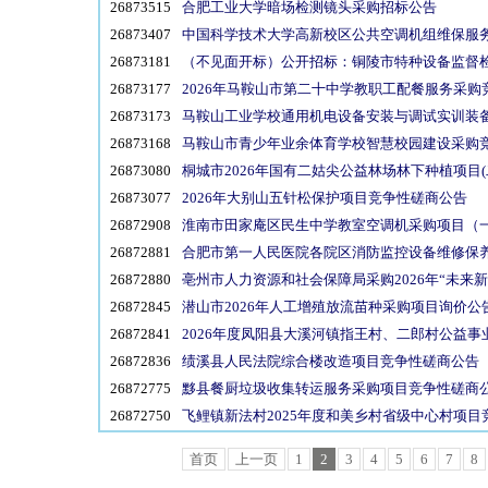
26873515
合肥工业大学暗场检测镜头采购招标公告
26873407
中国科学技术大学高新校区公共空调机组维保服
26873181
（不见面开标）公开招标：铜陵市特种设备监督
26873177
2026年马鞍山市第二十中学教职工配餐服务采购
26873173
马鞍山工业学校通用机电设备安装与调试实训装
26873168
马鞍山市青少年业余体育学校智慧校园建设采购
26873080
桐城市2026年国有二姑尖公益林场林下种植项目
26873077
2026年大别山五针松保护项目竞争性磋商公告
26872908
淮南市田家庵区民生中学教室空调机采购项目（
26872881
合肥市第一人民医院各院区消防监控设备维修保养
26872880
亳州市人力资源和社会保障局采购2026年“未来
26872845
潜山市2026年人工增殖放流苗种采购项目询价公
26872841
2026年度凤阳县大溪河镇指王村、二郎村公益
26872836
绩溪县人民法院综合楼改造项目竞争性磋商公告
26872775
黟县餐厨垃圾收集转运服务采购项目竞争性磋商
26872750
飞鲤镇新法村2025年度和美乡村省级中心村项目
首页
上一页
1
2
3
4
5
6
7
8