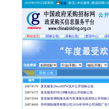
2026年8月6日星期四
|
标讯
| |
本站服务
| |
数据回顾
| |
客服
|
网站首页
|
|
招标公告
|
|
采购公告
|
|
资讯中心
|
|
采
信息搜索
编号
26874576
某实验室28nmMPW流片公开招标公告
26874575
某实验室RTRLDI曝光机公开招标公告
26874564
某实验室调制激光器与泵浦激光器系统公开招标
26874000
华环国际烟草有限公司2026年华环公司涡阳厂生