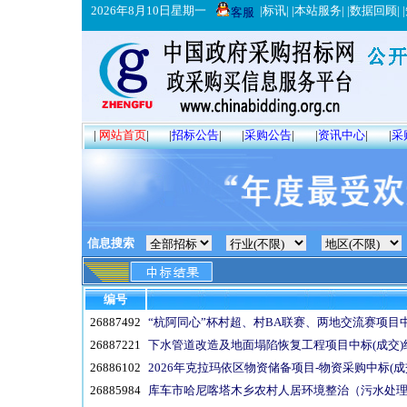
2026年8月10日星期一
|
标讯
| |
本站服务
| |
数据回顾
| |
客服
|
网站首页
|
|
招标公告
|
|
采购公告
|
|
资讯中心
|
|
采
信息搜索
编号
26887492
“杭阿同心”杯村超、村BA联赛、两地交流赛项目中
26887221
下水管道改造及地面塌陷恢复工程项目中标(成交)
26886102
2026年克拉玛依区物资储备项目-物资采购中标(成
26885984
库车市哈尼喀塔木乡农村人居环境整治（污水处理）