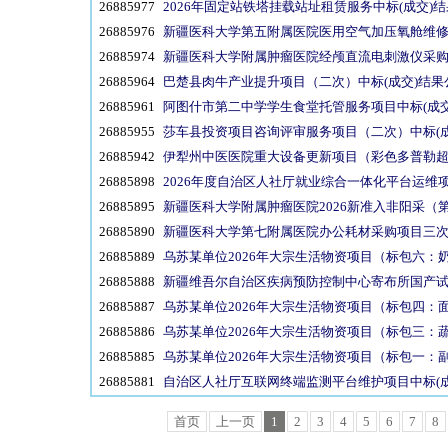
26885977
2026年固定站铁塔挂载站址租赁服务中标(成交)
26885976
新疆医科大学第五附属医院医用空气加压氧舱维修
26885974
新疆医科大学附属肿瘤医院经颅直流电刺激仪采
26885964
巴楚县肉牛产业提升项目（二次）中标(成交)结果
26885961
阿图什市第二中学学生食堂托管服务项目中标(成交
26885955
莎车县投资项目咨询评审服务项目（二次）中标(成
26885942
伊犁州中医医院重大设备更新项目（彩色多普勒超
26885898
2026年度自治区人社厅就业综合一体化平台运维项
26885895
新疆医科大学附属肿瘤医院2026新准入非阳采（
26885890
新疆医科大学第七附属医院办公耗材采购项目三次
26885889
乌苏某单位2026年大宗生活物资项目（标包六：
26885888
新疆维吾尔自治区疾病预防控制中心寄布所国产试
26885887
乌苏某单位2026年大宗生活物资项目（标包四：面
26885886
乌苏某单位2026年大宗生活物资项目（标包三：
26885885
乌苏某单位2026年大宗生活物资项目（标包一：副
26885881
自治区人社厅互联网终端监测平台维护项目中标(成
首页
上一页
1
2
3
4
5
6
7
8