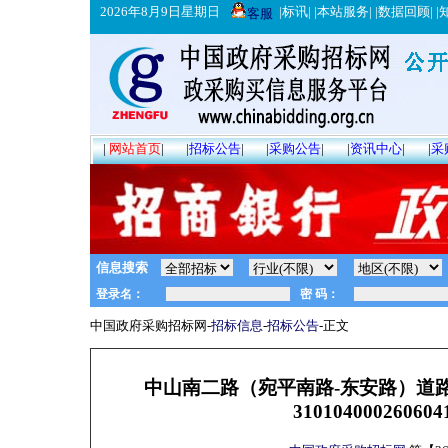
2026年8月9日星期日
|
标讯
| |
本站服务
| |
数据回顾
| |
客服
|
网站首页
|
|
招标公告
|
|
采购公告
|
|
资讯中心
|
|
采
信息搜索
中国政府采购招标网-
招标信息
-
招标公告
-正文
中山南二路（宛平南路-东安路）道
3101040002606041