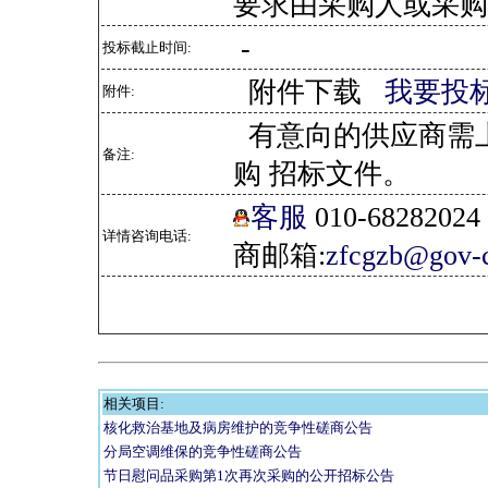
要求由采购人或采购
-
投标截止时间:
附件下载
我要投
附件:
有意向的供应商需
备注:
购 招标文件。
客服
010-682820
详情咨询电话:
商邮箱:
zfcgzb@gov-c
相关项目:
核化救治基地及病房维护的竞争性磋商公告
分局空调维保的竞争性磋商公告
节日慰问品采购第1次再次采购的公开招标公告