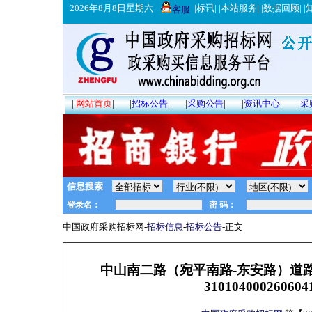
2026年8月8日星期六
|
标讯
| |
本站服务
| |
数据回顾
| |
客服
|
网站首页
|
|
招标公告
|
|
采购公告
|
|
资讯中心
|
|
采
信息搜索
中国政府采购招标网-
招标信息
-
招标公告
-正文
中山南二路（宛平南路-东安路）道
3101040002606041