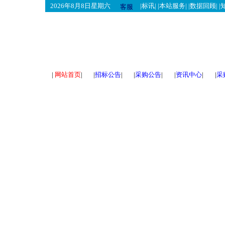
2026年8月8日星期六
|
标讯
| |
本站服务
| |
数据回顾
| |
客服
|
网站首页
|
|
招标公告
|
|
采购公告
|
|
资讯中心
|
|
采