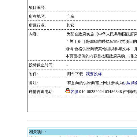
项目编号:
所在地区:
广东
所属行业:
其它
内容:
为配合政府实施《中华人民共和国政府
＂关于鲘门高铁站临时候车室租赁项目的
邀请 合格供应商或其他组织参与投标，
本页面提供的内容是按照政府采购、招投
投标截止时间:
-
附件:
附件下载
我要投标
备注:
有意向的供应商需上网注册成为
供应商
详情咨询电话:
客服
010-68282024 63486848 
相关项目: